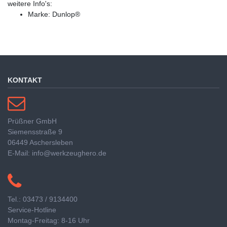
weitere Info's:
Marke: Dunlop®
KONTAKT
Prüßner GmbH
Siemensstraße 9
06449 Aschersleben
E-Mail: info@werkzeughero.de
Tel.: 03473 / 9134400
Service-Hotline
Montag-Freitag: 8-16 Uhr