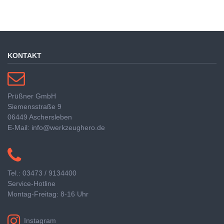
KONTAKT
Prüßner GmbH
Siemensstraße 9
06449 Aschersleben
E-Mail: info@werkzeughero.de
Tel.: 03473 / 9134400
Service-Hotline
Montag-Freitag: 8-16 Uhr
Instagram