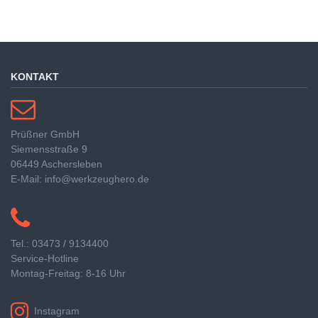
KONTAKT
Prüßner GmbH
Siemensstraße 9
06449 Aschersleben
E-Mail: info@werkzeughero.de
Tel.: 03473 / 9134400
Service-Hotline
Montag-Freitag: 8-16 Uhr
Instagram