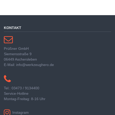
KONTAKT
Prüßner GmbH
Siemensstraße 9
06449 Aschersleben
E-Mail: info@werkzeughero.de
Tel.: 03473 / 9134400
Service-Hotline
Montag-Freitag: 8-16 Uhr
Instagram