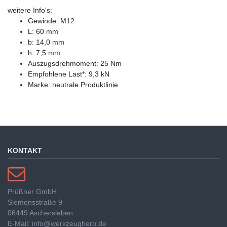
weitere Info's:
Gewinde: M12
L: 60 mm
b: 14,0 mm
h: 7,5 mm
Auszugsdrehmoment: 25 Nm
Empfohlene Last*: 9,3 kN
Marke: neutrale Produktlinie
KONTAKT
Prüßner GmbH
Siemensstraße 9
06449 Aschersleben
E-Mail: info@werkzeughero.de