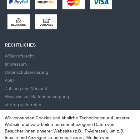
RECHTLICHES
Widerrufsrecht
Impressum
Datenschutzerklärung
AGB
Zahlung und Versand
Hinweise zur Batterieentsorgung
Vertrag widerrufen
HAUPTKATEGORIEN
Wir verwenden Cookies und ähnliche Technologien auf unserer
Wir verwenden Cookies und ähnliche Technologien auf unserer
Website und verarbeiten personenbezogene Daten von
Handwerkzeug
Website und verarbeiten personenbezogene Daten von
Besucher:innen unserer Webseite (z.B. IP-Adresse), um z.B.
Elektrowerkzeug
Besucher:innen unserer Webseite (z.B. IP-Adresse), um z.B. Inhalte
Inhalte und Anzeigen zu personalisieren, Medien von