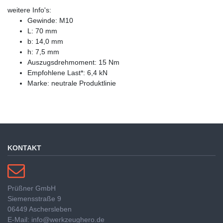
weitere Info's:
Gewinde: M10
L: 70 mm
b: 14,0 mm
h: 7,5 mm
Auszugsdrehmoment: 15 Nm
Empfohlene Last*: 6,4 kN
Marke: neutrale Produktlinie
KONTAKT
Prüßner GmbH
Siemensstraße 9
06449 Aschersleben
E-Mail: info@werkzeughero.de