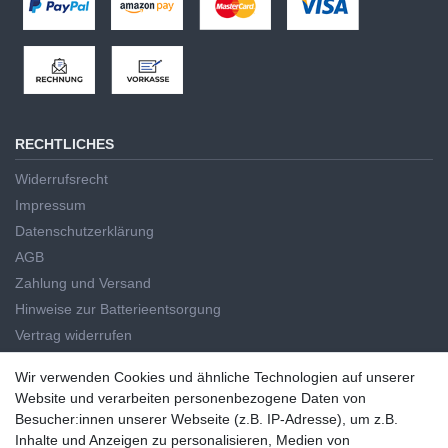
RECHTLICHES
Widerrufsrecht
Impressum
Datenschutzerklärung
AGB
Zahlung und Versand
Hinweise zur Batterieentsorgung
Vertrag widerrufen
HAUPTKATEGORIEN
Wir verwenden Cookies und ähnliche Technologien auf unserer
Wir verwenden Cookies und ähnliche Technologien auf unserer
Website und verarbeiten personenbezogene Daten von
Handwerkzeug
Website und verarbeiten personenbezogene Daten von
Besucher:innen unserer Webseite (z.B. IP-Adresse), um z.B.
Elektrowerkzeug
Besucher:innen unserer Webseite (z.B. IP-Adresse), um z.B. Inhalte
Inhalte und Anzeigen zu personalisieren, Medien von