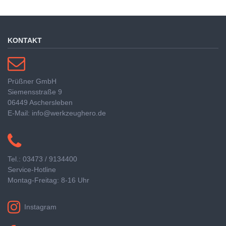
KONTAKT
Prüßner GmbH
Siemensstraße 9
06449 Aschersleben
E-Mail: info@werkzeughero.de
Tel.: 03473 / 9134400
Service-Hotline
Montag-Freitag: 8-16 Uhr
Instagram