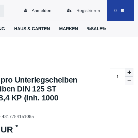
Anmelden
Registrieren
0
NG
HAUS & GARTEN
MARKEN
%SALE%
ro Unterlegscheiben
eiben DIN 125 ST
8,4 KP (Inh. 1000
r
4317784151085
*
 EUR