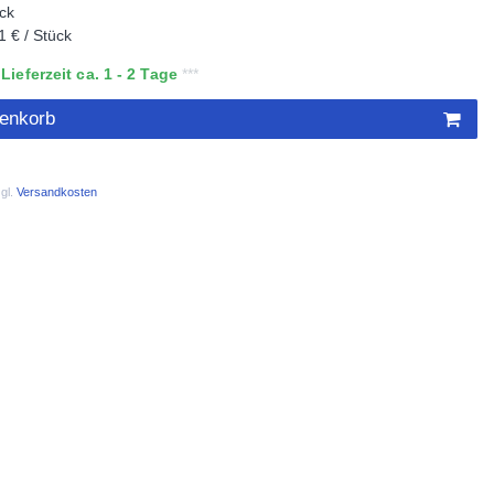
ck
1 € / Stück
ieferzeit ca. 1 - 2 Tage
renkorb
gl.
Versandkosten