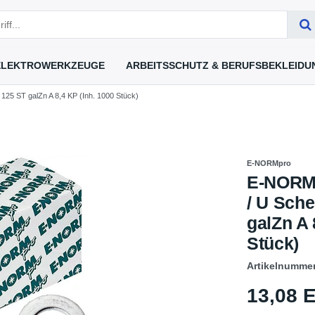
ELEKTROWERKZEUGE
ARBEITSSCHUTZ & BERUFSBEKLEIDU
25 ST galZn A 8,4 KP (Inh. 1000 Stück)
E-NORMpro
E-NORMp
/ U Sch
galZn A 
Stück)
Artikelnumme
13,08