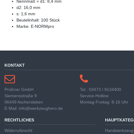
Nennmaß = d1: 8,4 mm
d2: 16,0 mm
s: 1,6 mm
Beutelinhalt: 100 Stück
Marke: E-NORMpro
KONTAKT
Prüßner GmbH
Tel.: 03473 / 9134400
Siemensstraße 9
Service-Hotline
06449 Aschersleben
Montag-Freitag: 8-16 Uhr
E-Mail: info@werkzeughero.de
RECHTLICHES
HAUPTKATEG
Widerrufsrecht
Handwerkzeug