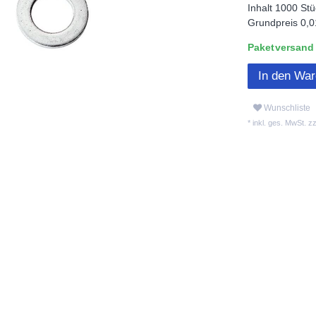
Inhalt
1000
Stü
Grundpreis
0,0
Paketversand L
In den Wa
Wunschliste
* inkl. ges. MwSt. zz