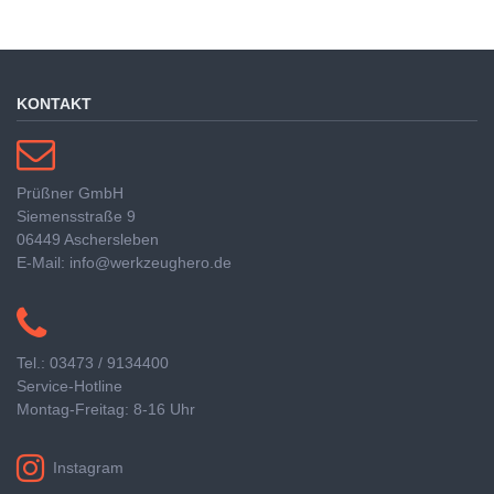
KONTAKT
Prüßner GmbH
Siemensstraße 9
06449 Aschersleben
E-Mail: info@werkzeughero.de
Tel.: 03473 / 9134400
Service-Hotline
Montag-Freitag: 8-16 Uhr
Instagram