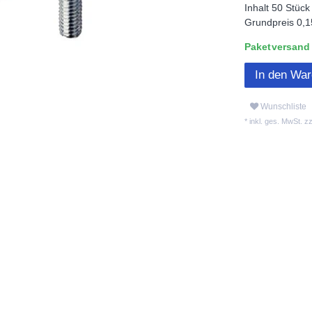
Inhalt
50
Stück
Grundpreis
0,1
Paketversand L
In den Wa
Wunschliste
* inkl. ges. MwSt. zz