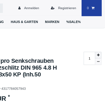
Anmelden
Registrieren
0
NG
HAUS & GARTEN
MARKEN
%SALE%
pro Senkschrauben
schlitz DIN 965 4.8 H
8x50 KP (Inh.50
r
4317784057943
*
EUR