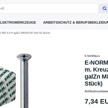
ELEKTROWERKZEUGE
ARBEITSSCHUTZ & BERUFSBEKLEIDU
965 4.8 H galZn M8x50 KP (Inh.50 Stück)
E-NORMpro
E-NORM
m. Kreuz
galZn M
Stück)
Artikelnumme
7,34 