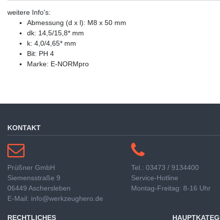
weitere Info's:
Abmessung (d x l): M8 x 50 mm
dk: 14,5/15,8* mm
k: 4,0/4,65* mm
Bit: PH 4
Marke: E-NORMpro
KONTAKT
Prüßner GmbH
Tel.: 03473 / 9134400
Siemensstraße 9
Service-Hotline
06449 Aschersleben
Montag-Freitag: 8-16 Uhr
E-Mail: info@werkzeughero.de
RECHTLICHES
HAUPTKATEG