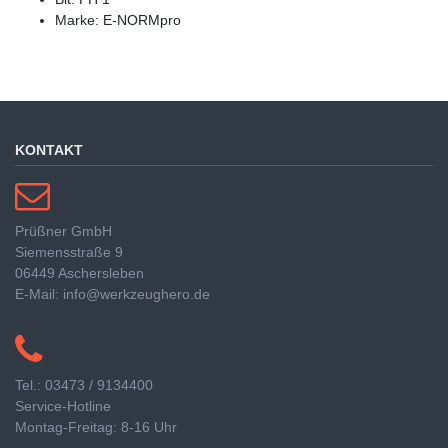
Marke: E-NORMpro
KONTAKT
Prüßner GmbH
Siemensstraße 9
06449 Aschersleben
E-Mail: info@werkzeughero.de
Tel.: 03473 / 9134400
Service-Hotline
Montag-Freitag: 8-16 Uhr