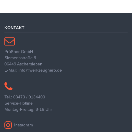
KONTAKT
Prüßner GmbH
Siemensstraße 9
06449 Aschersleben
E-Mail: info@werkzeughero.de
Tel.: 03473 / 9134400
Service-Hotline
Montag-Freitag: 8-16 Uhr
Instagram