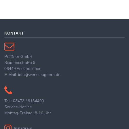
KONTAKT
Prüßner GmbH
Siemensstraße 9
06449 Aschersleben
E-Mail: info@werkzeughero.de
Tel.: 03473 / 9134400
Service-Hotline
Montag-Freitag: 8-16 Uhr
Instagram