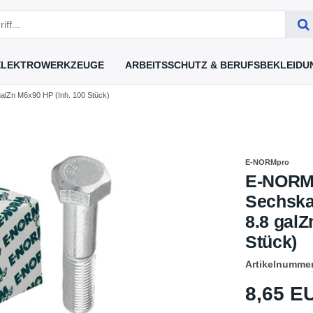
ELEKTROWERKZEUGE
ARBEITSSCHUTZ & BERUFSBEKLEIDU
lZn M6x90 HP (Inh. 100 Stück)
E-NORMpro
E-NORM
Sechska
8.8 galZ
Stück)
Artikelnumme
8,65 