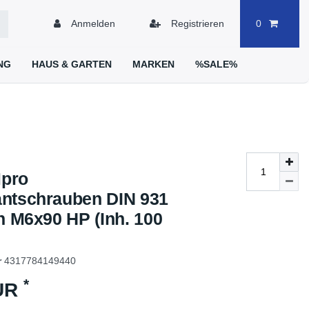
Anmelden
Registrieren
0
NG
HAUS & GARTEN
MARKEN
%SALE%
pro
ntschrauben DIN 931
n M6x90 HP (Inh. 100
r
4317784149440
*
EUR