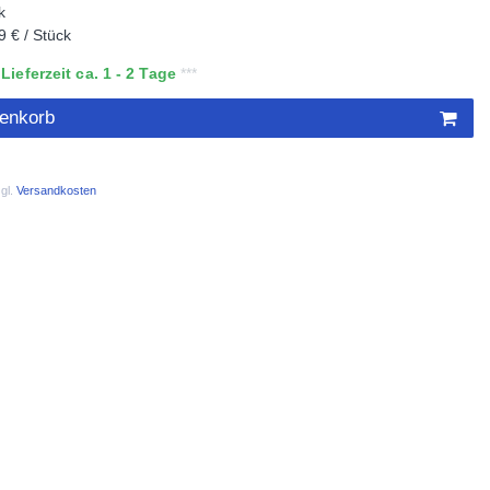
k
9 € / Stück
ieferzeit ca. 1 - 2 Tage
renkorb
gl.
Versandkosten