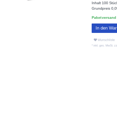
Inhalt
100
Stüc
Grundpreis
0,0
Paketversand L
In den Wa
Wunschliste
* inkl. ges. MwSt. zz