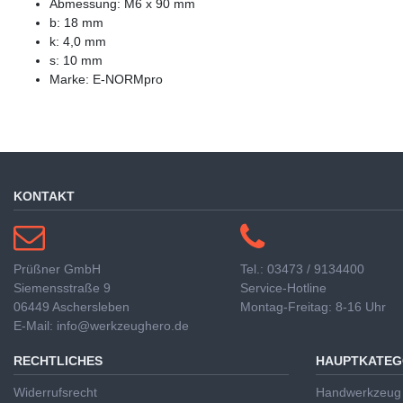
Abmessung: M6 x 90 mm
b: 18 mm
k: 4,0 mm
s: 10 mm
Marke: E-NORMpro
KONTAKT
Prüßner GmbH
Tel.: 03473 / 9134400
Siemensstraße 9
Service-Hotline
06449 Aschersleben
Montag-Freitag: 8-16 Uhr
E-Mail: info@werkzeughero.de
RECHTLICHES
HAUPTKATEG
Widerrufsrecht
Handwerkzeug