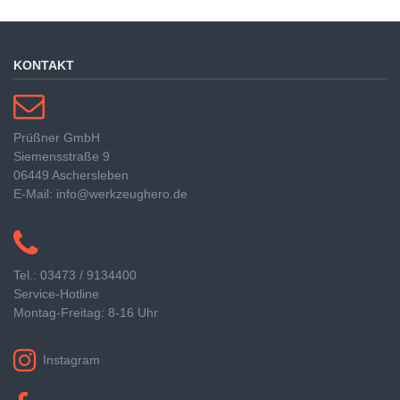
KONTAKT
Prüßner GmbH
Siemensstraße 9
06449 Aschersleben
E-Mail: info@werkzeughero.de
Tel.: 03473 / 9134400
Service-Hotline
Montag-Freitag: 8-16 Uhr
Instagram