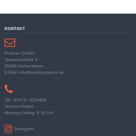
KONTAKT
Prüßner GmbH
Siemensstraße 9
06449 Aschersleben
E-Mail: info@werkzeughero.de
Tel.: 03473 / 9134400
Service-Hotline
Montag-Freitag: 8-16 Uhr
Instagram