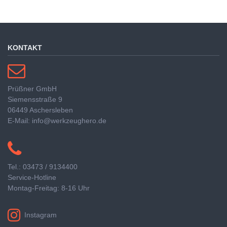
KONTAKT
Prüßner GmbH
Siemensstraße 9
06449 Aschersleben
E-Mail: info@werkzeughero.de
Tel.: 03473 / 9134400
Service-Hotline
Montag-Freitag: 8-16 Uhr
Instagram