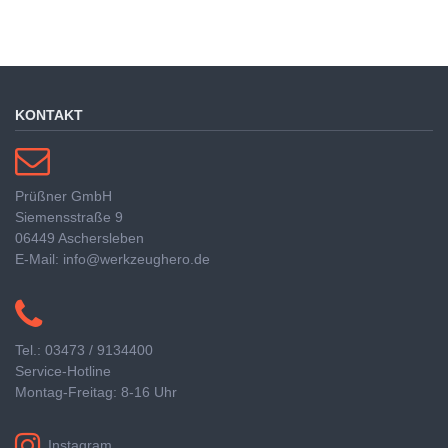
KONTAKT
Prüßner GmbH
Siemensstraße 9
06449 Aschersleben
E-Mail: info@werkzeughero.de
Tel.: 03473 / 9134400
Service-Hotline
Montag-Freitag: 8-16 Uhr
Instagram