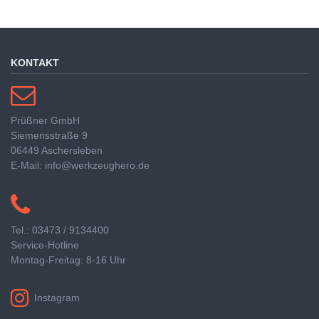
KONTAKT
Prüßner GmbH
Siemensstraße 9
06449 Aschersleben
E-Mail: info@werkzeughero.de
Tel.: 03473 / 9134400
Service-Hotline
Montag-Freitag: 8-16 Uhr
Instagram