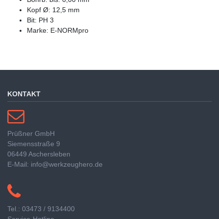
Kopf Ø: 12,5 mm
Bit: PH 3
Marke: E-NORMpro
KONTAKT
Prüßner GmbH
Siemensstraße 9
06449 Aschersleben
E-Mail: info@werkzeughero.de
Tel.: 03473 / 9134400
Service-Hotline