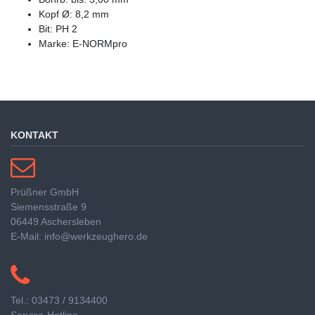
Kopf Ø: 8,2 mm
Bit: PH 2
Marke: E-NORMpro
KONTAKT
Prüßner GmbH
Siemensstraße 9
06449 Aschersleben
E-Mail: info@werkzeughero.de
Tel.: 03473 / 9134400
Service-Hotline