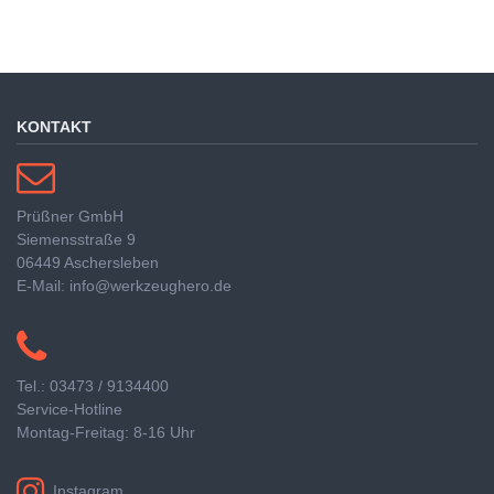
KONTAKT
Prüßner GmbH
Siemensstraße 9
06449 Aschersleben
E-Mail: info@werkzeughero.de
Tel.: 03473 / 9134400
Service-Hotline
Montag-Freitag: 8-16 Uhr
Instagram