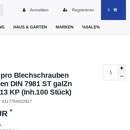
Anmelden
Registrieren
0
NG
HAUS & GARTEN
MARKEN
%SALE%
pro Blechschrauben
en DIN 7981 ST galZn
13 KP (Inh.100 Stück)
r
4317784032827
*
EUR
k