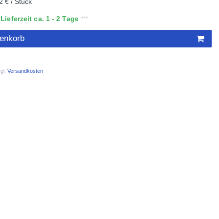
2 € / Stück
ieferzeit ca. 1 - 2 Tage
renkorb
gl.
Versandkosten