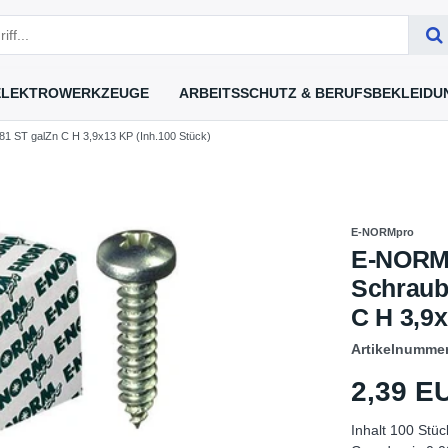
ELEKTROWERKZEUGE
ARBEITSSCHUTZ & BERUFSBEKLEIDU
 ST galZn C H 3,9x13 KP (Inh.100 Stück)
E-NORMpro
E-NORM
Schraub
C H 3,9x
Artikelnumme
2,39 
Inhalt
100
Stüc