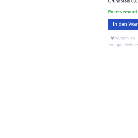
Grundpreis
0,0
Paketversand L
In den Wa
Wunschliste
* inkl. ges. MwSt. zz