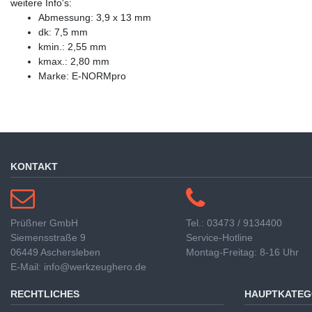
weitere Info's:
Abmessung: 3,9 x 13 mm
dk: 7,5 mm
kmin.: 2,55 mm
kmax.: 2,80 mm
Marke: E-NORMpro
KONTAKT
Prüßner GmbH
Tel.: 03473 / 9134400
Siemensstraße 9
Service-Hotline
06449 Aschersleben
Montag-Freitag: 8-16 Uhr
E-Mail: info@werkzeughero.de
RECHTLICHES
HAUPTKATEG