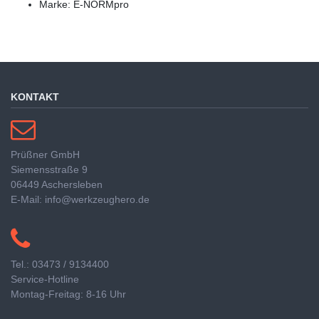
Marke: E-NORMpro
KONTAKT
Prüßner GmbH
Siemensstraße 9
06449 Aschersleben
E-Mail: info@werkzeughero.de
Tel.: 03473 / 9134400
Service-Hotline
Montag-Freitag: 8-16 Uhr