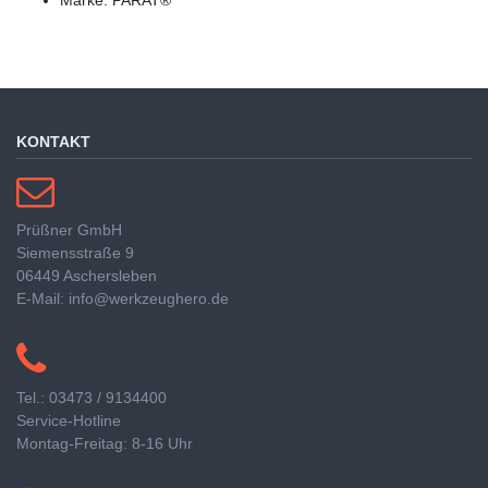
KONTAKT
Prüßner GmbH
Siemensstraße 9
06449 Aschersleben
E-Mail: info@werkzeughero.de
Tel.: 03473 / 9134400
Service-Hotline
Montag-Freitag: 8-16 Uhr